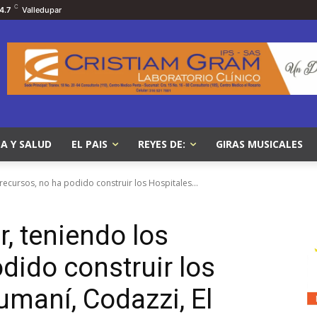
C
4.7
Valledupar
A Y SALUD
EL PAIS
REYES DE:
GIRAS MUSICALES
recursos, no ha podido construir los Hospitales...
, teniendo los
dido construir los
umaní, Codazzi, El