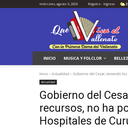
miércoles, agosto 5, 2026
Registro - Ingreso
2
INICIO
MUSICA Y FOLCLOR
BELLEZ
Inicio
Actualidad
Gobierno del Cesar, teniendo los 
Actualidad
Gobierno del Cesar
recursos, no ha po
Hospitales de Cur