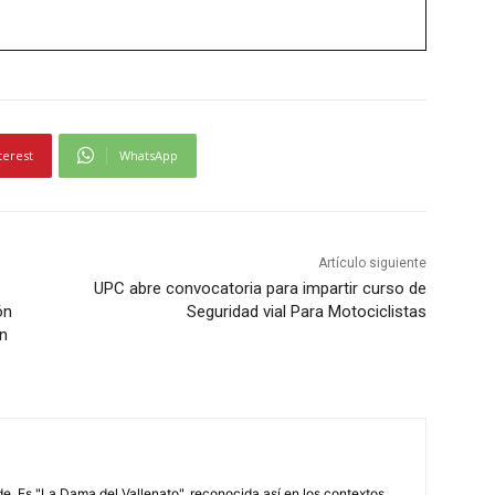
terest
WhatsApp
Artículo siguiente
UPC abre convocatoria para impartir curso de
ón
Seguridad vial Para Motociclistas
on
. Es "La Dama del Vallenato", reconocida así en los contextos