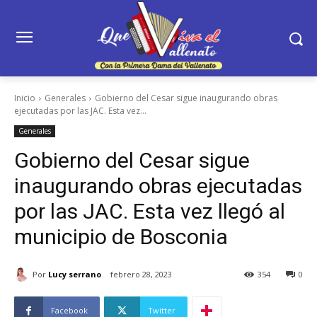
Inicio
Generales
Gobierno del Cesar sigue inaugurando obras
ejecutadas por las JAC. Esta vez...
Generales
Gobierno del Cesar sigue
inaugurando obras ejecutadas
por las JAC. Esta vez llegó al
municipio de Bosconia
Por
Lucy serrano
febrero 28, 2023
354
0
Facebook
Twitter