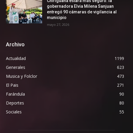
Chiriguaná estará más seguro: la
gobernadora Elvia Milena Sanjuan
entregó 90 cámaras de vigilancia al
municipio
mayo 27, 2026
Archivo
Actualidad
1199
Generales
623
Musica y Folclor
473
El Pais
271
Farándula
90
Deportes
80
Sociales
55