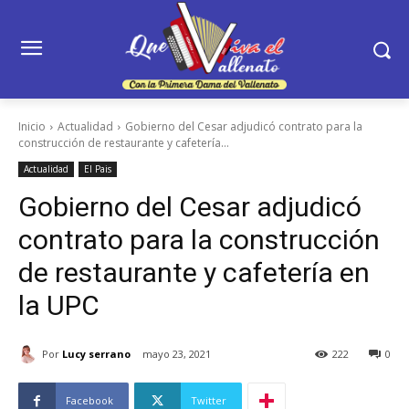
Inicio
Actualidad
Gobierno del Cesar adjudicó contrato para la
construcción de restaurante y cafetería...
Actualidad
El Pais
Gobierno del Cesar adjudicó
contrato para la construcción
de restaurante y cafetería en
la UPC
Por
Lucy serrano
mayo 23, 2021
222
0
Facebook
Twitter