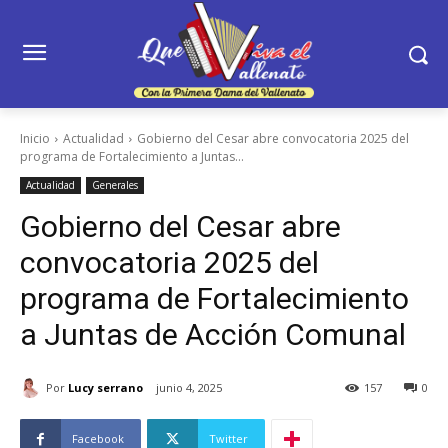
Inicio
Actualidad
Gobierno del Cesar abre convocatoria 2025 del
programa de Fortalecimiento a Juntas...
Actualidad
Generales
Gobierno del Cesar abre
convocatoria 2025 del
programa de Fortalecimiento
a Juntas de Acción Comunal
Por
Lucy serrano
junio 4, 2025
157
0
Facebook
Twitter