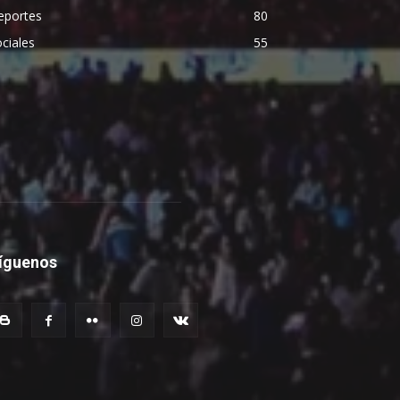
eportes
80
ciales
55
íguenos