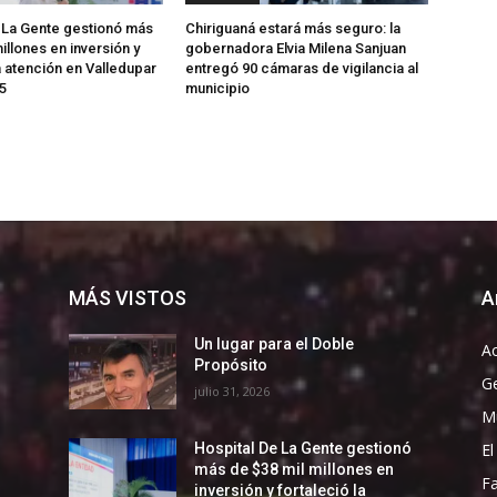
 La Gente gestionó más
Chiriguaná estará más seguro: la
illones en inversión y
gobernadora Elvia Milena Sanjuan
a atención en Valledupar
entregó 90 cámaras de vigilancia al
5
municipio
MÁS VISTOS
A
Un lugar para el Doble
Ac
Propósito
G
julio 31, 2026
Mu
El
Hospital De La Gente gestionó
más de $38 mil millones en
F
inversión y fortaleció la