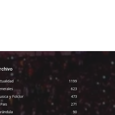
rchivo
tualidad
1199
enerales
623
sica y Folclor
473
 Pais
271
arándula
90