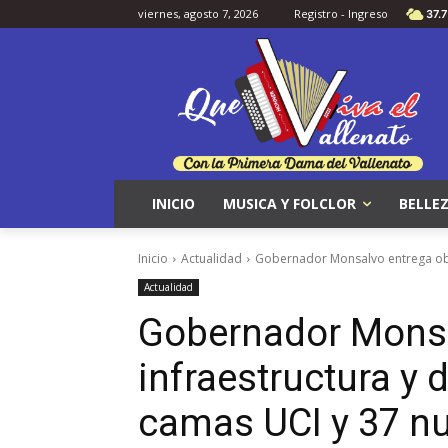
viernes, agosto 7, 2026
Registro - Ingreso
37.7
INICIO
MUSICA Y FOLCLOR
BELLEZ
Inicio
Actualidad
Gobernador Monsalvo entrega obra
Actualidad
Gobernador Monsa
infraestructura y 
camas UCI y 37 n