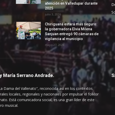
atención en Valledupar durante
D
2025
So
julio 3, 2026
Chiriguaná estará más seguro:
la gobernadora Elvia Milena
Sanjuan entregó 90 cámaras de
vigilancia al municipio
mayo 27, 2026
y María Serrano Andrade.
S
La Dama del Vallenato", reconocida así en los contextos
rales locales, regionales y nacionales por impulsar el folklor
enato. Está comunicadora social, es una gran líder de este
ro musical.