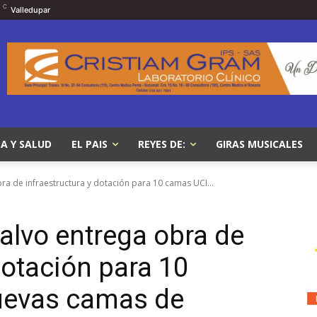
C
Valledupar
A Y SALUD
EL PAIS
REYES DE:
GIRAS MUSICALES
 de infraestructura y dotación para 10 camas UCI...
lvo entrega obra de
dotación para 10
uevas camas de