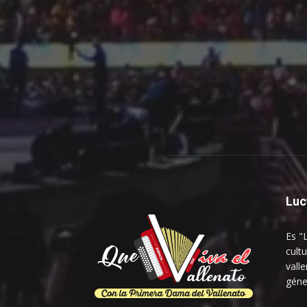
Luc
Es "
cultu
vall
géne