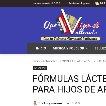
jueves, agosto 6, 2026
Registro - Ingreso
24.2
INICIO
MUSICA Y FOLCLOR
BELLEZ
Inicio
Actualidad
FÓRMULAS LÁCTEAS SUBSIDIADAS 
Actualidad
FÓRMULAS LÁCTE
PARA HIJOS DE A
Por
Lucy serrano
junio 9, 2022