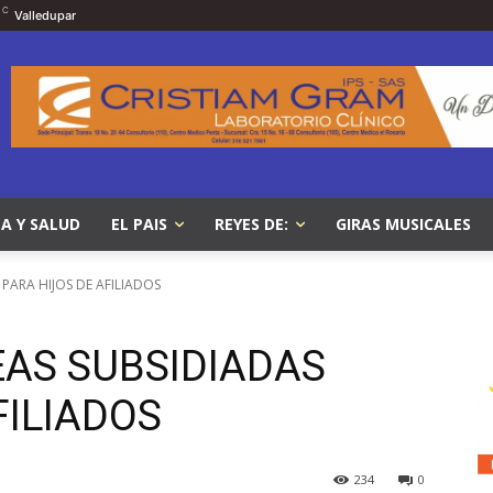
C
Valledupar
A Y SALUD
EL PAIS
REYES DE:
GIRAS MUSICALES
PARA HIJOS DE AFILIADOS
AS SUBSIDIADAS
FILIADOS
234
0