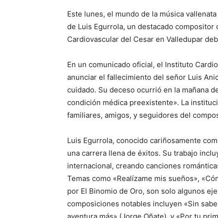
Este lunes, el mundo de la música vallenata s
de Luis Egurrola, un destacado compositor q
Cardiovascular del Cesar en Valledupar deb
En un comunicado oficial, el Instituto Card
anunciar el fallecimiento del señor Luis An
cuidado. Su deceso ocurrió en la mañana d
condición médica preexistente». La institu
familiares, amigos, y seguidores del compos
Luis Egurrola, conocido cariñosamente com
una carrera llena de éxitos. Su trabajo inc
internacional, creando canciones románticas
Temas como «Realízame mis sueños», «Cómo 
por El Binomio de Oro, son solo algunos eje
composiciones notables incluyen «Sin sabe
aventura más» (Jorge Oñate), y «Por tu pri