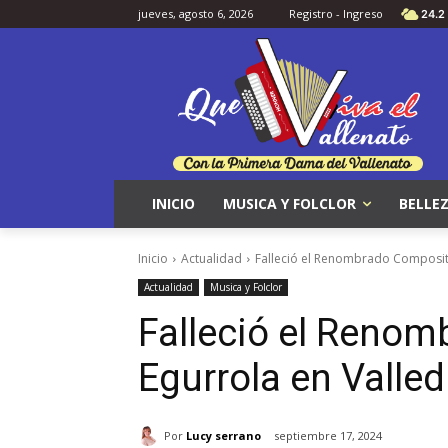
jueves, agosto 6, 2026
Registro - Ingreso
24.2
INICIO
MUSICA Y FOLCLOR
BELLEZ
Inicio
Actualidad
Falleció el Renombrado Composito
Actualidad
Musica y Folclor
Falleció el Renom
Egurrola en Valle
Por
Lucy serrano
septiembre 17, 2024