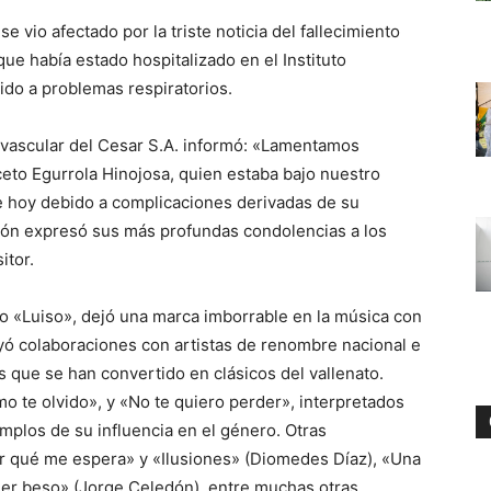
e vio afectado por la triste noticia del fallecimiento
ue había estado hospitalizado en el Instituto
ido a problemas respiratorios.
iovascular del Cesar S.A. informó: «Lamentamos
iceto Egurrola Hinojosa, quien estaba bajo nuestro
e hoy debido a complicaciones derivadas de su
ción expresó sus más profundas condolencias a los
itor.
o «Luiso», dejó una marca imborrable en la música con
luyó colaboraciones con artistas de renombre nacional e
 que se han convertido en clásicos del vallenato.
te olvido», y «No te quiero perder», interpretados
mplos de su influencia en el género. Otras
r qué me espera» y «Ilusiones» (Diomedes Díaz), «Una
mer beso» (Jorge Celedón), entre muchas otras.