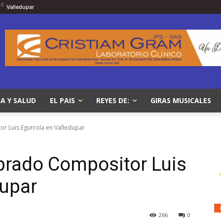
C
Valledupar
A Y SALUD
EL PAIS
REYES DE:
GIRAS MUSICALES
r Luis Egurrola en Valledupar
brado Compositor Luis
dupar
266
0