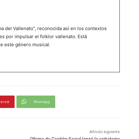
 del Vallenato", reconocida así en los contextos
es por impulsar el folklor vallenato. Está
de este género musical.
terest
WhatsApp
Artículo siguiente
Oficina de Gestión Social lanzó la estrategia