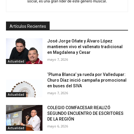
social, es una gran líder de este género musical.
Artículos Recientes
José Jorge Oñate y Álvaro López
mantienen vivo el vallenato tradicional
en Magdalena y Cesar
mayo 7, 2026
Actualidad
‘Pluma Blanca’ ya rueda por Valledupar:
Churo Díaz inició campaña promocional
en buses del SIVA
mayo 7, 2026
Actualidad
COLEGIO COMFACESAR REALIZÓ
SEGUNDO ENCUENTRO DE ESCRITORES
DE LA REGIÓN
mayo 6, 2026
Actualidad