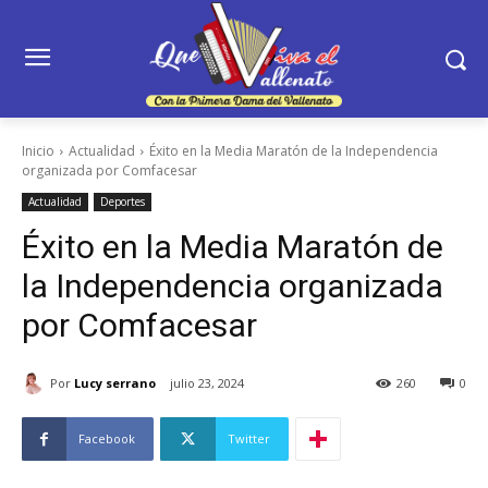
Inicio
Actualidad
Éxito en la Media Maratón de la Independencia
organizada por Comfacesar
Actualidad
Deportes
Éxito en la Media Maratón de
la Independencia organizada
por Comfacesar
Por
Lucy serrano
julio 23, 2024
260
0
Facebook
Twitter