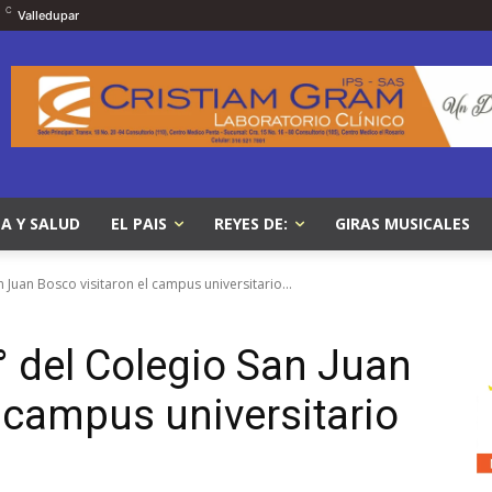
C
Valledupar
A Y SALUD
EL PAIS
REYES DE:
GIRAS MUSICALES
 Juan Bosco visitaron el campus universitario...
° del Colegio San Juan
l campus universitario