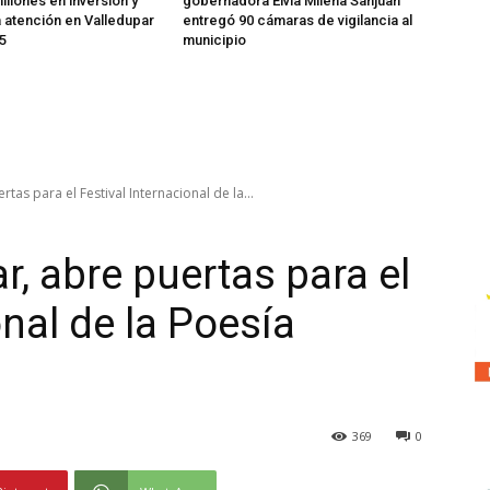
illones en inversión y
gobernadora Elvia Milena Sanjuan
a atención en Valledupar
entregó 90 cámaras de vigilancia al
5
municipio