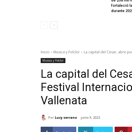
de $38 mil m
fortaleció l
durante 202