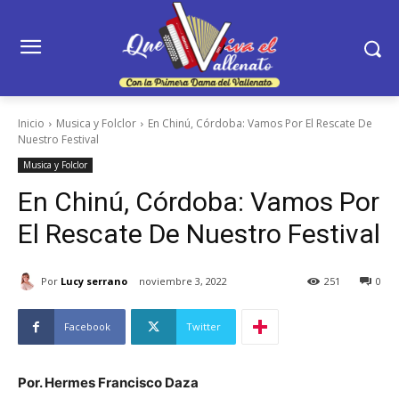
Inicio
Musica y Folclor
En Chinú, Córdoba: Vamos Por El Rescate De
Nuestro Festival
Musica y Folclor
En Chinú, Córdoba: Vamos Por
El Rescate De Nuestro Festival
Por
Lucy serrano
noviembre 3, 2022
251
0
Facebook
Twitter
Por. Hermes Francisco Daza