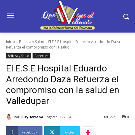
Inicio
Belleza y Salud
El E.S.E Hospital Eduardo Arredondo Daza
Refuerza el compromiso con la salud...
Belleza y Salud
Generales
El E.S.E Hospital Eduardo
Arredondo Daza Refuerza el
compromiso con la salud en
Valledupar
Por
Lucy serrano
agosto 26, 2024
292
0
Facebook
Twitter