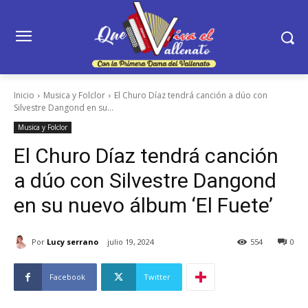
Inicio
Musica y Folclor
El Churo Díaz tendrá canción a dúo con
Silvestre Dangond en su...
Musica y Folclor
El Churo Díaz tendrá canción
a dúo con Silvestre Dangond
en su nuevo álbum ‘El Fuete’
Por
Lucy serrano
julio 19, 2024
554
0
Facebook
Twitter