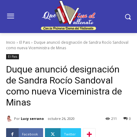
Inicio
El Pais
Duque anunció designación de Sandra Rocío Sandoval
como nueva Viceministra de Minas
El Pais
Duque anunció designación
de Sandra Rocío Sandoval
como nueva Viceministra de
Minas
Por
Lucy serrano
octubre 26, 2020
211
0
Facebook
Twitter