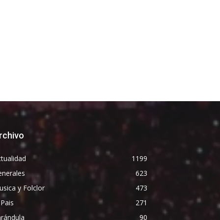
rchivo
tualidad
1199
enerales
623
sica y Folclor
473
 Pais
271
arándula
90