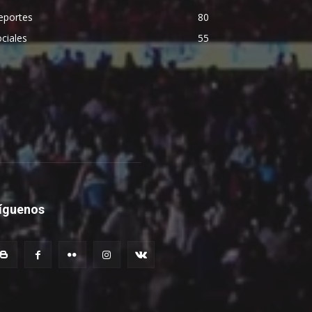
eportes
80
ciales
55
íguenos