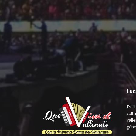
Luc
Es "
cultu
vall
géne