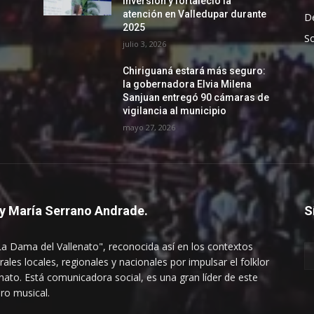
inversión y fortaleció la
atención en Valledupar durante
D
2025
So
julio 3, 2026
Chiriguaná estará más seguro:
la gobernadora Elvia Milena
Sanjuan entregó 90 cámaras de
vigilancia al municipio
mayo 27, 2026
y María Serrano Andrade.
S
La Dama del Vallenato", reconocida así en los contextos
rales locales, regionales y nacionales por impulsar el folklor
enato. Está comunicadora social, es una gran líder de este
ro musical.