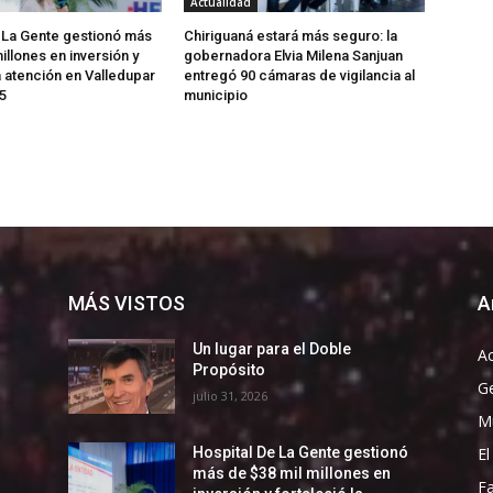
Actualidad
 La Gente gestionó más
Chiriguaná estará más seguro: la
illones en inversión y
gobernadora Elvia Milena Sanjuan
a atención en Valledupar
entregó 90 cámaras de vigilancia al
5
municipio
MÁS VISTOS
A
Un lugar para el Doble
Ac
Propósito
G
julio 31, 2026
Mu
El
Hospital De La Gente gestionó
más de $38 mil millones en
F