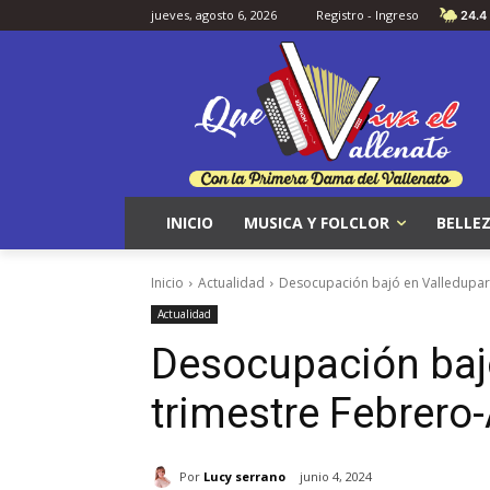
jueves, agosto 6, 2026
Registro - Ingreso
24.4
INICIO
MUSICA Y FOLCLOR
BELLEZ
Inicio
Actualidad
Desocupación bajó en Valledupar 
Actualidad
Desocupación bajó
trimestre Febrero-
Por
Lucy serrano
junio 4, 2024