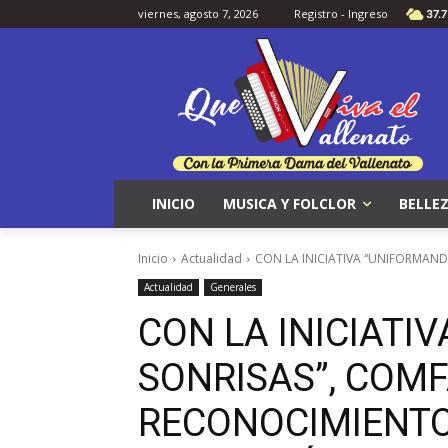
viernes, agosto 7, 2026
Registro - Ingreso
37.7
INICIO
MUSICA Y FOLCLOR
BELLEZ
Inicio
Actualidad
CON LA INICIATIVA “UNIFORMAN
Actualidad
Generales
CON LA INICIATI
SONRISAS”, COM
RECONOCIMIENTO