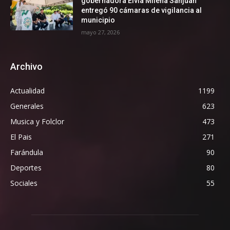
gobernadora Elvia Milena Sanjuan
entregó 90 cámaras de vigilancia al
municipio
mayo 27, 2026
Archivo
Actualidad
1199
Generales
623
Musica y Folclor
473
El Pais
271
Farándula
90
Deportes
80
Sociales
55