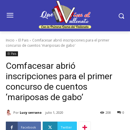
Inicio
El Pais
Comfacesar abrió inscripciones para el primer
concurso de cuentos 'mariposas de gabo'
El Pais
Comfacesar abrió
inscripciones para el primer
concurso de cuentos
‘mariposas de gabo’
Por
Lucy serrano
julio 1, 2020
208
0
Facebook
Twitter