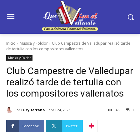
Inicio
Musica y Folclor
Club Campestre de Valledupar realizó tarde
de tertulia con los compositores vallenatos
Musica y Folclor
Club Campestre de Valledupar
realizó tarde de tertulia con
los compositores vallenatos
Por
Lucy serrano
abril 24, 2023
346
0
Facebook
Twitter