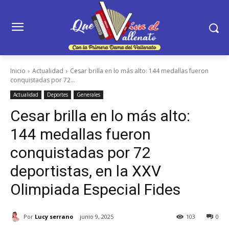
Inicio
Actualidad
Cesar brilla en lo más alto: 144 medallas fueron
conquistadas por 72...
Actualidad
Deportes
Generales
Cesar brilla en lo más alto:
144 medallas fueron
conquistadas por 72
deportistas, en la XXV
Olimpiada Especial Fides
Por
Lucy serrano
junio 9, 2025
103
0