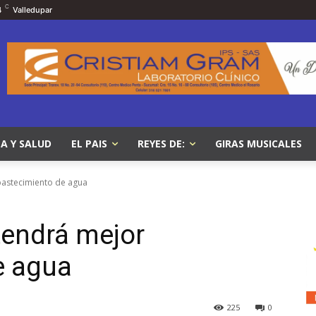
C
4
Valledupar
A Y SALUD
EL PAIS
REYES DE:
GIRAS MUSICALES
bastecimiento de agua
tendrá mejor
e agua
225
0