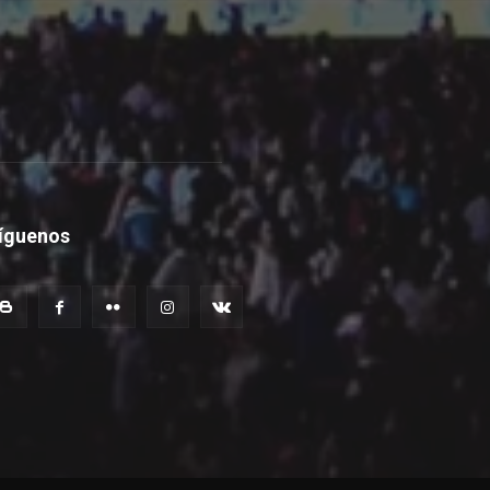
íguenos