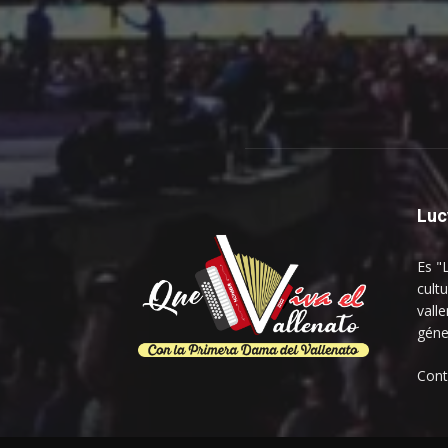
Luc
Es "
cultu
vall
géne
Con