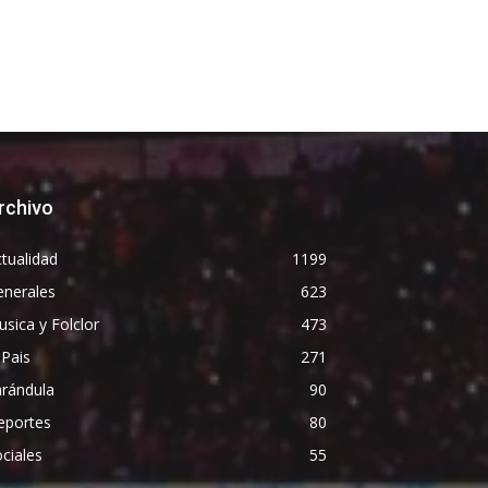
rchivo
tualidad
1199
enerales
623
sica y Folclor
473
 Pais
271
arándula
90
eportes
80
ciales
55