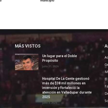
5
municipio
MÁS VISTOS
A
Un lugar para el Doble
Ac
Propósito
G
julio 31, 2026
Mu
El
Hospital De La Gente gestionó
más de $38 mil millones en
F
inversión y fortaleció la
atención en Valledupar durante
D
2025
So
julio 3, 2026