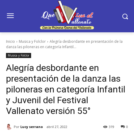
Inicio
Musica y Folclor
Alegría desbordante en presentación de la
danza las piloneras en categoría Infantil...
Musica y Folclor
Alegría desbordante en
presentación de la danza las
piloneras en categoría Infantil
y Juvenil del Festival
Vallenato versión 55°
Por
Lucy serrano
abril 27, 2022
319
0