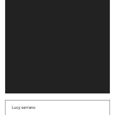
í
d
e
o
Lucy serrano