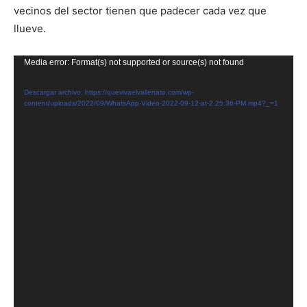
vecinos del sector tienen que padecer cada vez que
llueve.
R
Media error: Format(s) not supported or source(s) not found
e
Descargar archivo: https://quevivaelvallenato.com/wp-
p
content/uploads/2022/09/WhatsApp-Video-2022-09-12-at-2.25.36-PM.mp4?_=1
r
o
d
u
c
t
o
r
d
e
v