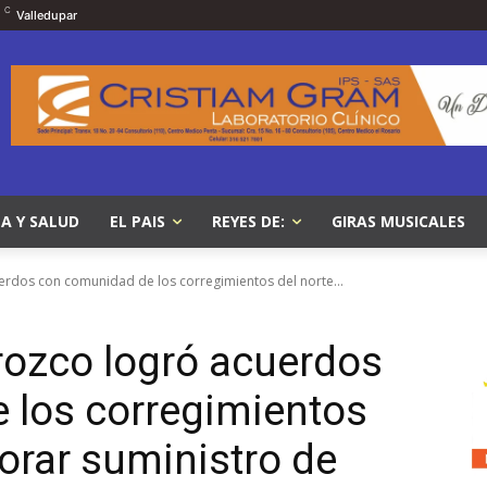
C
Valledupar
A Y SALUD
EL PAIS
REYES DE:
GIRAS MUSICALES
erdos con comunidad de los corregimientos del norte...
rozco logró acuerdos
 los corregimientos
orar suministro de