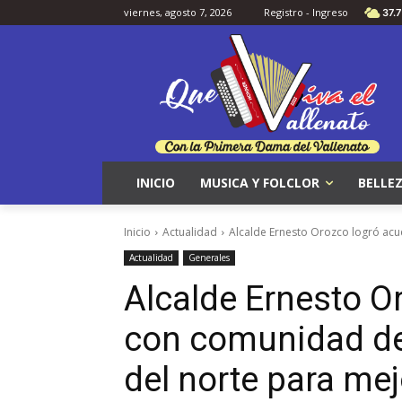
viernes, agosto 7, 2026
Registro - Ingreso
37.7
INICIO
MUSICA Y FOLCLOR
BELLEZ
Inicio
Actualidad
Alcalde Ernesto Orozco logró acu
Actualidad
Generales
Alcalde Ernesto O
con comunidad de
del norte para mej