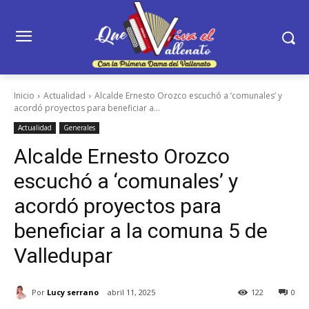
Inicio
Actualidad
Alcalde Ernesto Orozco escuchó a ‘comunales’ y
acordó proyectos para beneficiar a...
Actualidad
Generales
Alcalde Ernesto Orozco
escuchó a ‘comunales’ y
acordó proyectos para
beneficiar a la comuna 5 de
Valledupar
Por
Lucy serrano
abril 11, 2025
122
0