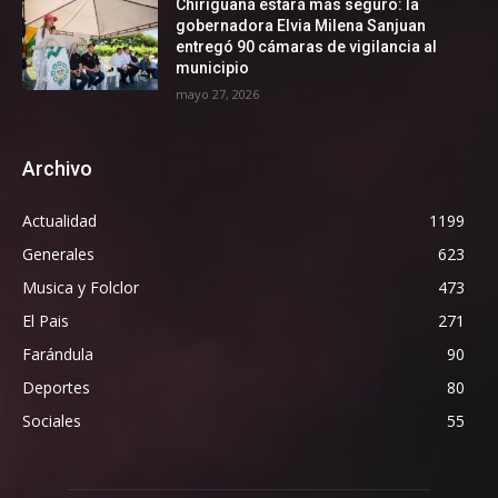
Chiriguaná estará más seguro: la
gobernadora Elvia Milena Sanjuan
entregó 90 cámaras de vigilancia al
municipio
mayo 27, 2026
Archivo
Actualidad
1199
Generales
623
Musica y Folclor
473
El Pais
271
Farándula
90
Deportes
80
Sociales
55