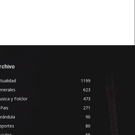
rchivo
tualidad
1199
enerales
623
sica y Folclor
473
 Pais
271
arándula
90
eportes
80
ciales
55