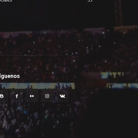
íguenos