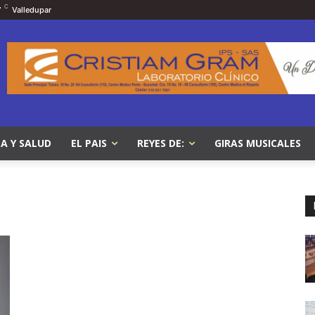
C
7
Valledupar
A Y SALUD
EL PAIS
REYES DE:
GIRAS MUSICALES