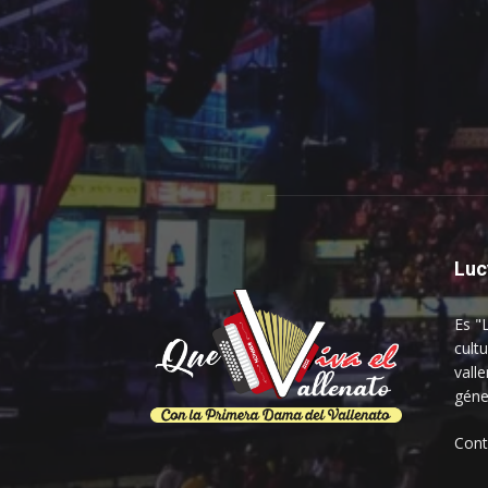
Luc
Es "
cultu
vall
géne
Con