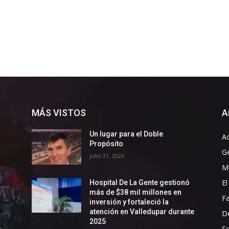
MÁS VISTOS
A
Un lugar para el Doble
Ac
Propósito
G
julio 31, 2026
Mu
El
Hospital De La Gente gestionó
más de $38 mil millones en
F
inversión y fortaleció la
atención en Valledupar durante
D
2025
So