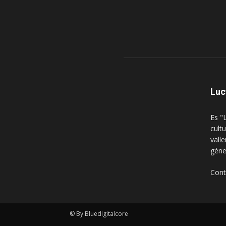
Luc
Es "
cultu
vall
géne
Con
© By Bluedigitalcore