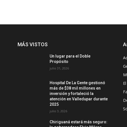
MÁS VISTOS
A
Un lugar para el Doble
Ac
Propósito
G
julio 31, 2026
Mu
El
Hospital De La Gente gestionó
más de $38 mil millones en
F
inversión y fortaleció la
atención en Valledupar durante
D
2025
So
julio 3, 2026
Chiriguaná estará más seguro: