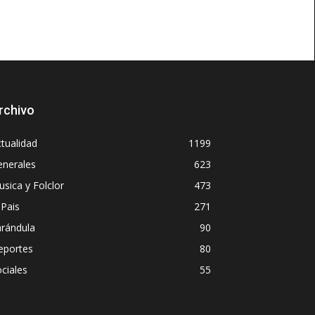
rchivo
tualidad
1199
enerales
623
sica y Folclor
473
 Pais
271
arándula
90
eportes
80
ciales
55