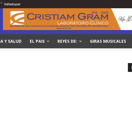
C
Valledupar
A Y SALUD
EL PAIS
REYES DE:
GIRAS MUSICALES