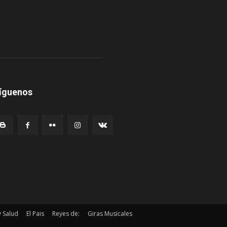
íguenos
y Salud
El Pais
Reyes de:
Giras Musicales