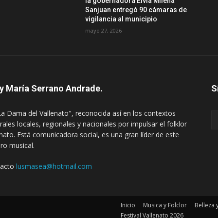
la gobernadora Elvia Milena
Sanjuan entregó 90 cámaras de
vigilancia al municipio
mayo 27, 2026
y María Serrano Andrade.
S
La Dama del Vallenato", reconocida así en los contextos
rales locales, regionales y nacionales por impulsar el folklor
enato. Está comunicadora social, es una gran líder de este
ro musical.
tacto
lusmasea@hotmail.com
Inicio
Musica y Folclor
Belleza 
Festival Vallenato 2026