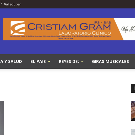
C
Valledupar
A Y SALUD
EL PAIS
REYES DE:
GIRAS MUSICALES