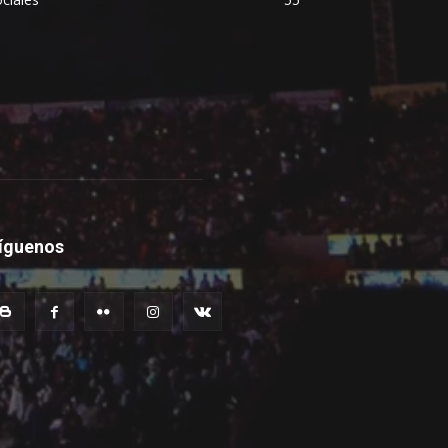
íguenos