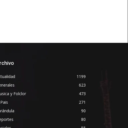
rchivo
tualidad
1199
enerales
623
sica y Folclor
473
 Pais
271
arándula
90
eportes
80
ciales
55