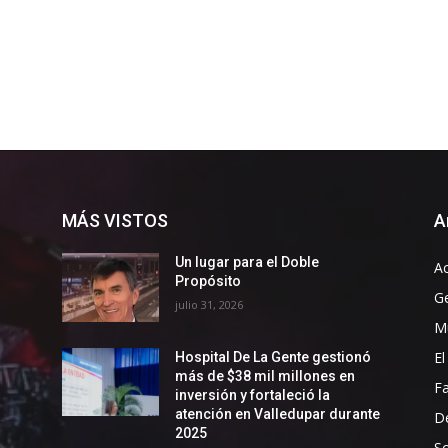
MÁS VISTOS
A
Un lugar para el Doble
Ac
Propósito
G
julio 31, 2026
Mu
El
Hospital De La Gente gestionó
más de $38 mil millones en
F
inversión y fortaleció la
atención en Valledupar durante
D
2025
So