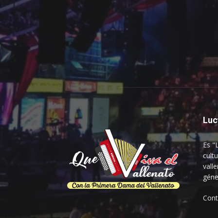
Luc
Es "
cultu
vall
géne
Con