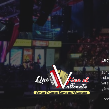
Luc
Es "
cultu
vall
géne
Con