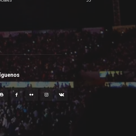
íguenos