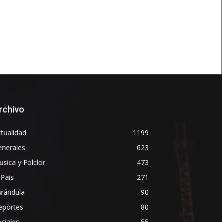
rchivo
tualidad
1199
enerales
623
sica y Folclor
473
 Pais
271
arándula
90
eportes
80
ciales
55