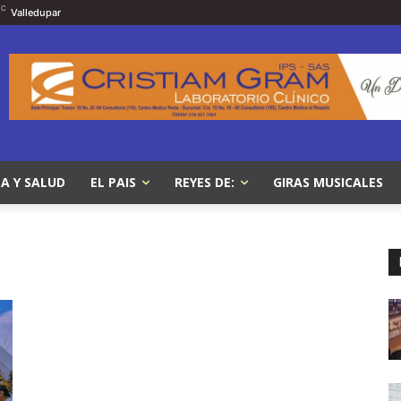
C
Valledupar
A Y SALUD
EL PAIS
REYES DE:
GIRAS MUSICALES