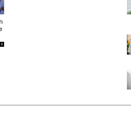
n
e
0