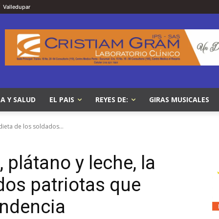
C
Valledupar
A Y SALUD
EL PAIS
REYES DE:
GIRAS MUSICALES
dieta de los soldados...
 plátano y leche, la
dos patriotas que
endencia