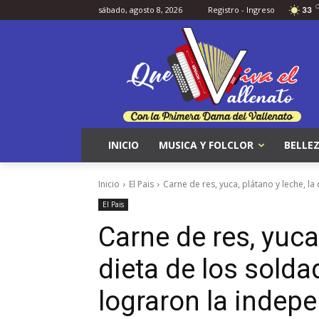
sábado, agosto 8, 2026
Registro - Ingreso
33
INICIO
MUSICA Y FOLCLOR
BELLEZ
Inicio
El Pais
Carne de res, yuca, plátano y leche, la 
El Pais
Carne de res, yuca,
dieta de los solda
lograron la indep