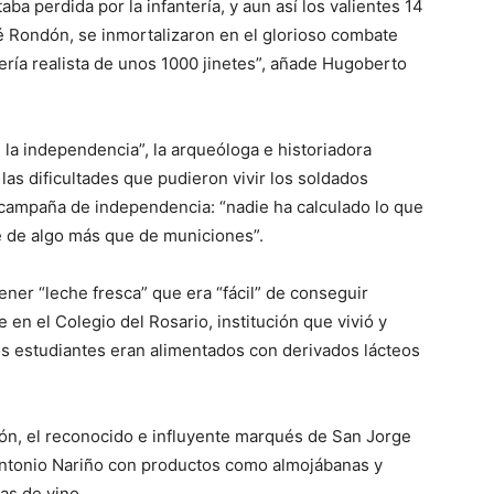
ba perdida por la infantería, y aun así los valientes 14
é Rondón, se inmortalizaron en el glorioso combate
lería realista de unos 1000 jinetes”, añade Hugoberto
e la independencia”, la arqueóloga e historiadora
las dificultades que pudieron vivir los soldados
a campaña de independencia: “nadie ha calculado lo que
se de algo más que de municiones”.
ner “leche fresca” que era “fácil” de conseguir
 en el Colegio del Rosario, institución que vivió y
s estudiantes eran alimentados con derivados lácteos
ón, el reconocido e influyente marqués de San Jorge
 Antonio Nariño con productos como almojábanas y
as de vino.