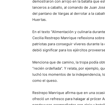
demostraron con arrojo en la batalla que esta
lanceros a caballo, al comando de Juan Jos
del pantano de Vargas al derrotar a la cabal
Huertas.
En el texto “Alimentación y culinaria durant
Cecilia Restrepo Manrique reflexiona sobre 
patriotas para conseguir víveres durante l
debió significar para los ejércitos proveer
Menciona que de camino, la tropa podía obte
“recién ordeñada”. Y relata, por ejemplo, que
luchó los momentos de la independencia, lo
como el queso.
Restrepo Manrique afirma que en una ocasi
ofreció un refresco para halagar al prócer
pandeyucas acompañados con aloja y botell